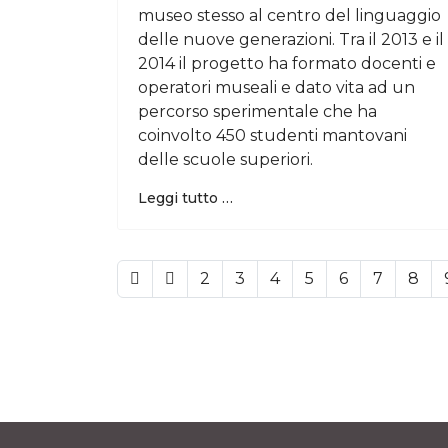
museo stesso al centro del linguaggio
delle nuove generazioni. Tra il 2013 e il
2014 il progetto ha formato docenti e
operatori museali e dato vita ad un
percorso sperimentale che ha
coinvolto 450 studenti mantovani
delle scuole superiori.
Leggi tutto …
2
3
4
5
6
7
8